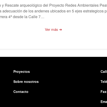
eo y Rescate arqueológico del Proyecto Redes Ambientales P
a adecuación de los andenes ubicados en 5 ejes estrategicos pa
arrera 4ª desde la Calle 7…
Ver más ➜
Proyectos
Cal
Sobre nosotros
Tel
Contacto
Fax
Ema