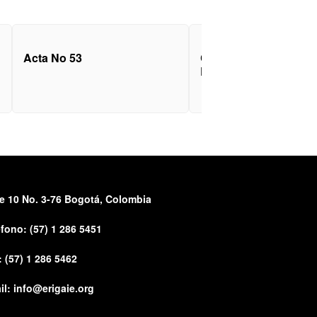
Acta No 53
Certificado De Existe
Representación Lega
le 10 No. 3-76 Bogotá, Colombia
éfono:
(57) 1 286 5451
: (57) 1 286 5462
il:
info@erigaie.org