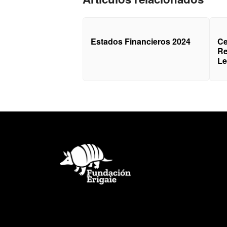
de Gestión 2024
Estados Financieros 2024
Ce
Re
Le