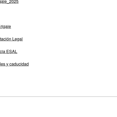
igaie_2025
rigaie
tación Legal
encia ESAL
ales y caducidad