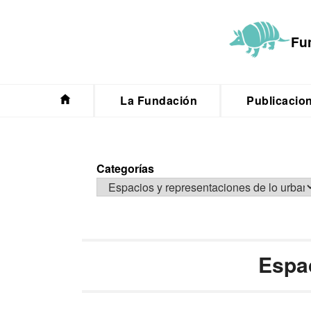
Saltar
al
Fu
contenido
La Fundación
Publicacio
Categorías
Espac